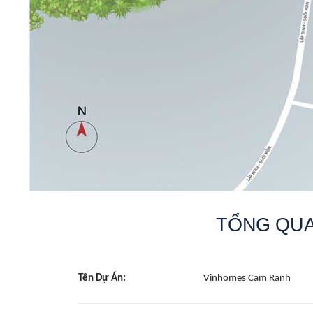
TỔNG QUA
Tên Dự Án:
Vinhomes Cam Ranh