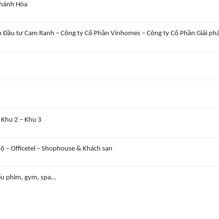
Khánh Hòa
n Đầu tư Cam Ranh – Công ty Cổ Phần Vinhomes – Công ty Cổ Phần Giải ph
 Khu 2 – Khu 3
hộ – Officetel – Shophouse & Khách sạn
iếu phim, gym, spa…