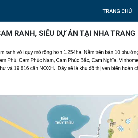
TRANG CHỦ
AM RANH, SIÊU DỰ ÁN TẠI NHA TRANG
am ranh với quy mô rộng hơn 1.254ha. Nằm trên bàn 10 phườn
Cam Phú, Cam Phúc Nam, Cam Phúc Bắc, Cam Nghĩa. Vinhomes 
t thự và 19.816 căn NOXH. Đây sẽ là khu đô thị ven biển hoàn