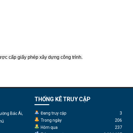
ược cấp giấy phép xây dựng công trình.
THỐNG KÊ TRUY CẬP
Đang truy cập
3
ường Bác Ái,
Trong ngày
206
hú
Hôm qua
237