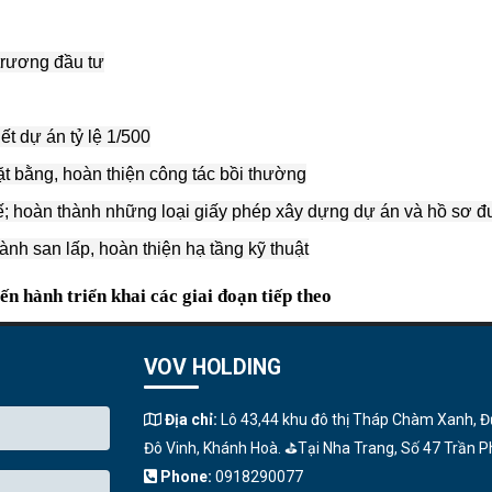
trương đầu tư
ết dự án tỷ lệ 1/500
t bằng, hoàn thiện công tác bồi thường
kế; hoàn thành những loại giấy phép xây dựng dự án và hồ sơ đ
nh san lấp, hoàn thiện hạ tầng kỹ thuật
ến hành triển khai các giai đoạn tiếp theo
VOV HOLDING
Địa chỉ:
Lô 43,44 khu đô thị Tháp Chàm Xanh, Đ
Đô Vinh, Khánh Hoà. ⛳️Tại Nha Trang, Số 47 Trần P
Phone:
0918290077