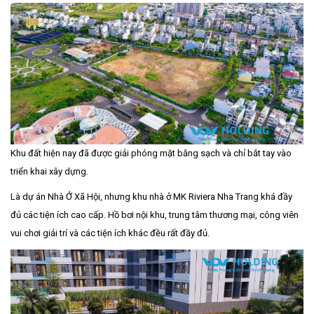
Khu đất hiện nay đã được giải phóng mặt bằng sạch và chỉ bắt tay vào
triển khai xây dựng.
Là dự án Nhà Ở Xã Hội, nhưng khu nhà ở MK Riviera Nha Trang khá đầy
đủ các tiện ích cao cấp. Hồ bơi nội khu, trung tâm thương mại, công viên
vui chơi giải trí và các tiện ích khác đều rất đầy đủ.