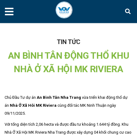
TIN TỨC
AN BÌNH TÂN ĐỘNG THỔ KHU
NHÀ Ở XÃ HỘI MK RIVIERA
Chủ Đầu Tư dự án
An Bình Tân Nha Trang
vừa triển khai động thổ dự
án
Nhà Ở Xã Hôi MK Riviera
cùng đối tác MK Ninh Thuận ngày
09/11/2025.
Với tổng diện tích 2,06 hecta và được đầu tư khoảng 1.644 tỷ đồng. Khu
Nhà Ở Xã Hội MK Riviera Nha Trang được xây dựng 04 khối chung cư cao