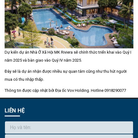
Dự kiến dự án Nhà Ở Xã Hội MK Riviera sẽ chính thức triển khai vào Quý I
năm 2025 và bàn giao vào Quý IV năm 2025.
Đây sẽ là dự án nhận được nhiều sự quan tâm cũng như thu hút người
mua có thu nhập thấp.
Thông tin được cập nhật bởi Địa ốc Vov Holding. Hotline 0918290077
LIÊN HỆ