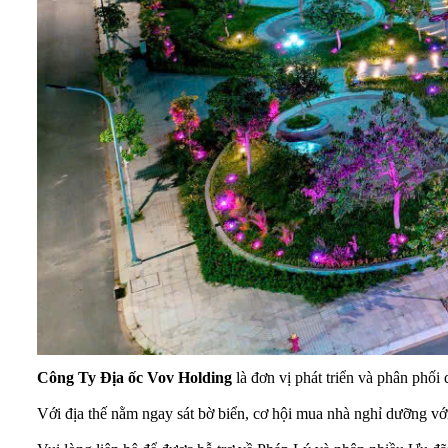
Công Ty Địa ốc Vov Holding
là đơn vị phát triển và phân phố
Với địa thế nằm ngay sát bờ biển, cơ hội mua nhà nghỉ dưỡng vớ