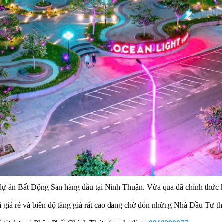
i dự án Bất Động Sản hàng đầu tại Ninh Thuận. Vừa qua đã chính thức 
i giá rẻ và biên độ tăng giá rất cao đang chờ đón những Nhà Đầu Tư t