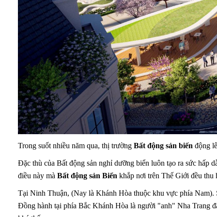
Trong suốt nhiều năm qua, thị trường
Bất động sản biến
động lê
Đặc thù của Bất động sản nghỉ dưỡng biển luôn tạo ra sức hấp d
điều này mà
Bất động sản Biển
khắp nơi trên Thế Giới đều thu 
Tại Ninh Thuận, (Nay là Khánh Hòa thuộc khu vực phía Nam). S
Đồng hành tại phía Bắc Khánh Hòa là người "anh" Nha Trang đã 