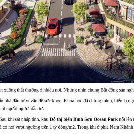
n xuống thất thường ở nhiều nơi. Nhưng nhìn chung Bất động sản nghỉ
ẫn nhà đầu tư vì vấn đề sức khỏe. Khoa học đã chứng minh, biển là ng
hút người người đầu tư.
au khi sát nhập tỉnh, khu
Đô thị biển Bình Sơn Ocean Park
nổi lê
có nơi vượt ngưỡng trên 1 tỷ đồng/m2. Trong khi ở phía Nam Khánh Hòa